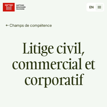
Translation for key {header_homepage_label} in 
EN
Tran
Champs de compétence
Litige
civil,
commercial
et
corporatif