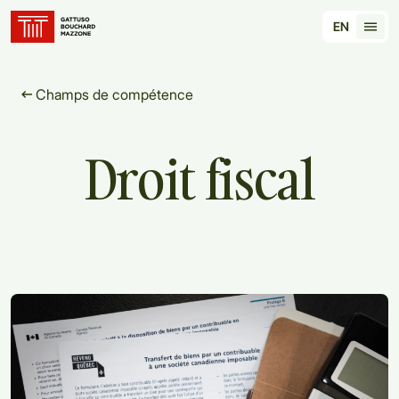
Translation for key {header_homepage_label} in 
EN
Tran
Champs de compétence
Droit
fiscal