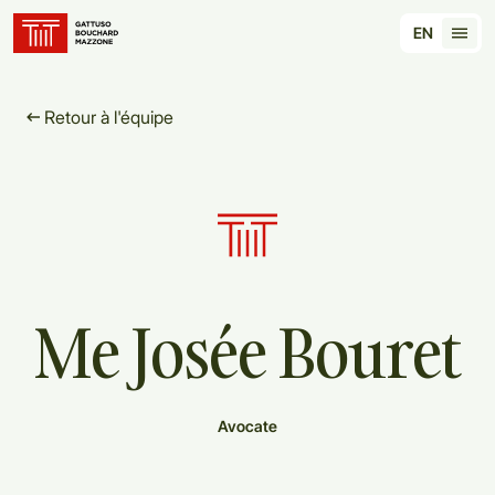
Translation for key {header_homepage_label} in 
EN
Tran
Retour à l'équipe
Me
Josée
Bouret
Avocate