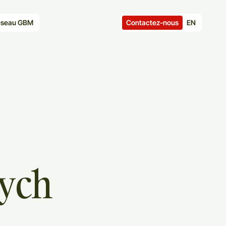
Contactez-nous
EN
seau GBM
ych