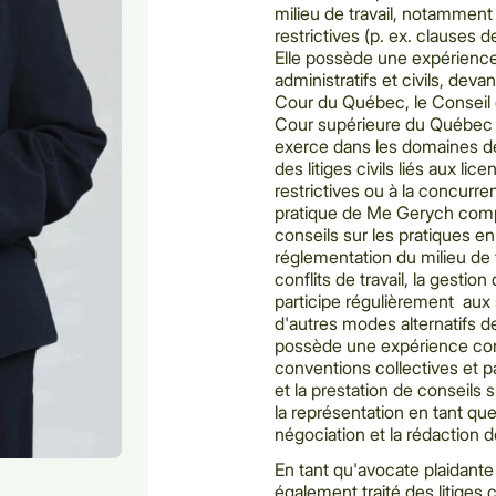
milieu de travail, notamment
restrictives (p. ex. clauses
Elle possède une expérience
administratifs et civils, devant
Cour du Québec, le Conseil ca
Cour supérieure du Québec e
exerce dans les domaines de l
des litiges civils liés aux li
restrictives ou à la concurren
pratique de Me Gerych comp
conseils sur les pratiques e
réglementation du milieu de tr
conflits de travail, la gestion
participe régulièrement aux
d'autres modes alternatifs d
possède une expérience con
conventions collectives et p
et la prestation de conseils 
la représentation en tant qu
négociation et la rédaction d
En tant qu'avocate plaidant
également traité des litiges