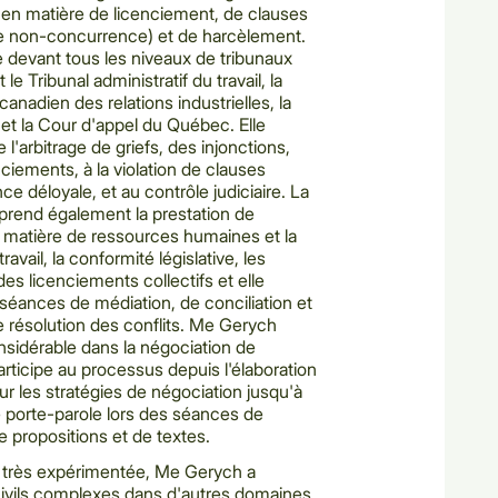
 en matière de licenciement, de clauses
 de non-concurrence) et de harcèlement.
 devant tous les niveaux de tribunaux
 le Tribunal administratif du travail, la
nadien des relations industrielles, la
t la Cour d'appel du Québec. Elle
'arbitrage de griefs, des injonctions,
cenciements, à la violation de clauses
ce déloyale, et au contrôle judiciaire. La
rend également la prestation de
n matière de ressources humaines et la
avail, la conformité législative, les
 des licenciements collectifs et elle
 séances de
médiation, de conciliation et
e résolution des conflits. Me Gerych
sidérable dans la négociation de
articipe au processus depuis l'élaboration
sur les stratégies de négociation jusqu'à
e porte-parole lors des séances de
e propositions et de textes.
e très expérimentée, Me Gerych a
 civils complexes dans d'autres domaines,