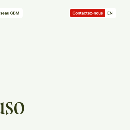
Contactez-nous
EN
seau GBM
uso