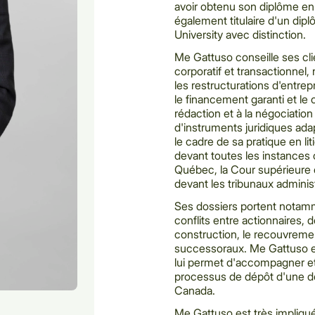
avoir obtenu son diplôme en d
également titulaire d'un di
University avec distinction.
Me Gattuso conseille ses cli
corporatif et transactionnel,
les restructurations d'entrep
le financement garanti et le c
rédaction et à la négociation
d'instruments juridiques ad
le cadre de sa pratique en li
devant toutes les instances 
Québec, la Cour supérieure 
devant les tribunaux administ
Ses dossiers portent notamme
conflits entre actionnaires,
construction, le recouvremen
successoraux. Me Gattuso e
lui permet d'accompagner et 
processus de dépôt d'une 
Canada.
Me Gattuso est très impliq