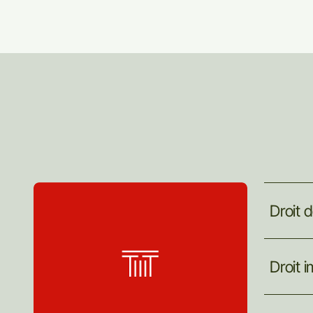
Droit
d
Droit
i