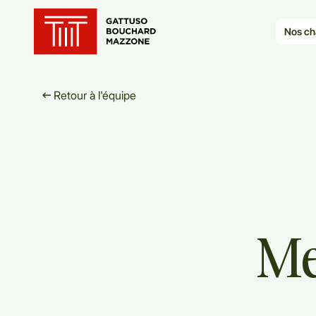
Translation for key {header_ho
Nos ch
Retour à l'équipe
M