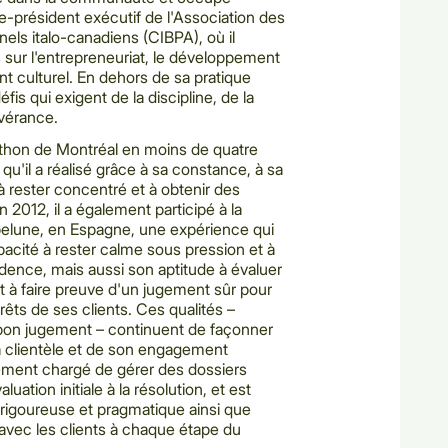
e-président exécutif de l'Association des
nels italo-canadiens (CIBPA), où il
s sur l'entrepreneuriat, le développement
t culturel. En dehors de sa pratique
 défis qui exigent de la discipline, de la
évérance.
rathon de Montréal en moins de quatre
qu'il a réalisé grâce à sa constance, à sa
à rester concentré et à obtenir des
n 2012, il a également participé à la
elune, en Espagne, une expérience qui
acité à rester calme sous pression et à
dence, mais aussi son aptitude à évaluer
t à faire preuve d'un jugement sûr pour
rêts de ses clients. Ces qualités –
t bon jugement – continuent de façonner
a clientèle et de son engagement
èrement chargé de gérer des dossiers
uation initiale à la résolution, et est
igoureuse et pragmatique ainsi que
 avec les clients à chaque étape du