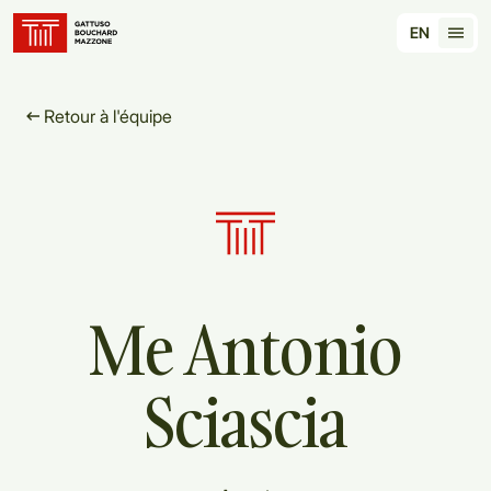
Translation for key {header_homepage_label} in 
EN
Tran
Retour à l'équipe
Me
Antonio
Sciascia