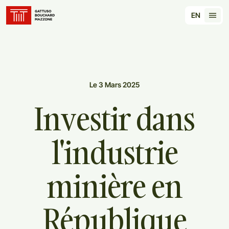
Translation for key {header_homepage_label} in 
EN
Tran
Le 3 Mars 2025
Investir
dans
l'industrie
minière
en
République