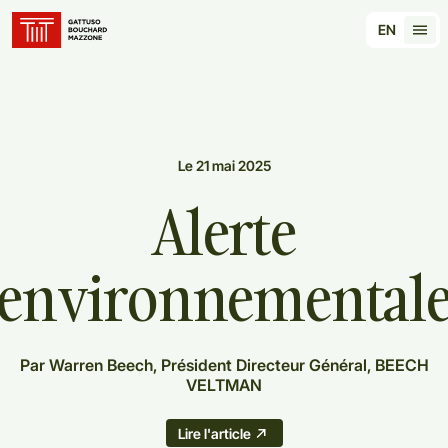
Translation for key {header_homepage_label} in 
EN
Tran
Le 21 mai 2025
Alerte
environnemental
Par Warren Beech, Président Directeur Général, BEECH
VELTMAN
Lire l'article