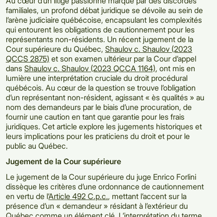
Au cœur d’un litige passionné marqué par des discordes
familiales, un profond débat juridique se dévoile au sein de
l’arène judiciaire québécoise, encapsulant les complexités
qui entourent les obligations de cautionnement pour les
représentants non-résidents. Un récent jugement de la
Cour supérieure du Québec,
Shaulov c. Shaulov (2023
QCCS 2875)
et son examen ultérieur par la Cour d’appel
dans
Shaulov c. Shaulov (2023 QCCA 1164)
, ont mis en
lumière une interprétation cruciale du droit procédural
québécois. Au cœur de la question se trouve l’obligation
d’un représentant non-résident, agissant « ès qualités » au
nom des demandeurs par le biais d’une procuration, de
fournir une caution en tant que garantie pour les frais
juridiques. Cet article explore les jugements historiques et
leurs implications pour les praticiens du droit et pour le
public au Québec.
Jugement de la Cour supérieure
Le jugement de la Cour supérieure du juge Enrico Forlini
dissèque les critères d’une ordonnance de cautionnement
en vertu de l’
Article 492 C.p.c.
, mettant l’accent sur la
présence d’un « demandeur » résidant à l’extérieur du
Québec comme un élément clé. L’interprétation du terme