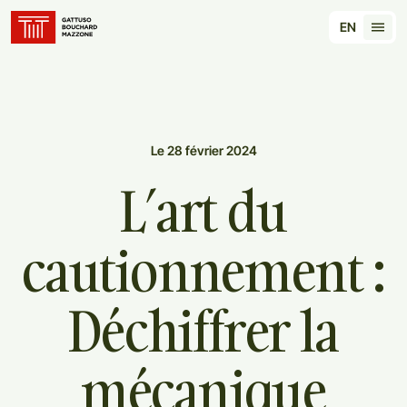
Translation for key {header_homepage_label} in 
EN
Tran
Le 28 février 2024
L’art
du
cautionnement
:
Déchiffrer
la
mécanique