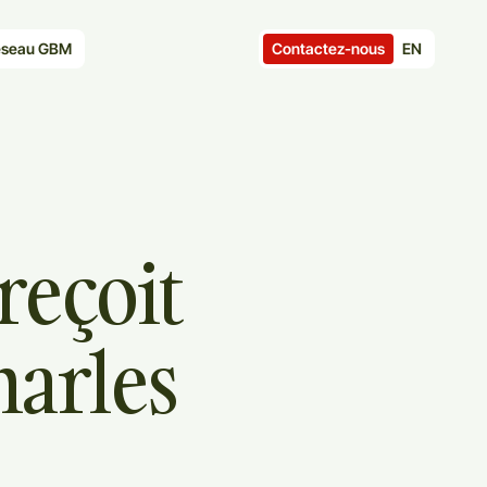
Contactez-nous
EN
seau GBM
reçoit
harles