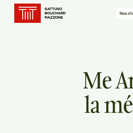
Translation for key {header_ho
Nos ch
Me
A
la
mé