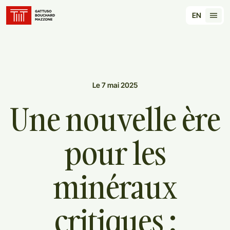
Translation for key {header_homepage_label} in 
EN
Tran
Le 7 mai 2025
Une
nouvelle
ère
pour
les
minéraux
critiques
: