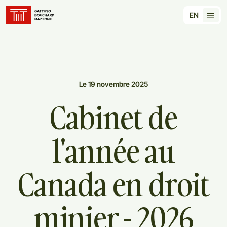
Translation for key {header_homepage_label} in 
EN
Tran
Le 19 novembre 2025
Cabinet
de
l'année
au
Canada
en
droit
minier
-
2026