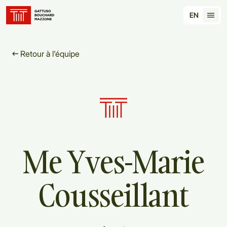
Translation for key {header_homepage_label} in 
EN
Tran
Retour à l'équipe
Me
Yves-Marie
Cousseillant