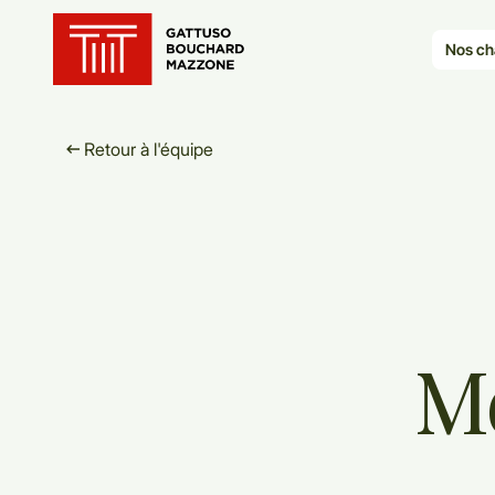
Translation for key {header_ho
Nos ch
Retour à l'équipe
M