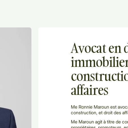
Avocat en 
immobilier,
constructio
affaires
Me Ronnie Maroun est avocat 
construction, et droit des 
Me Maroun agit à titre de c
propriétaires, promoteurs, e