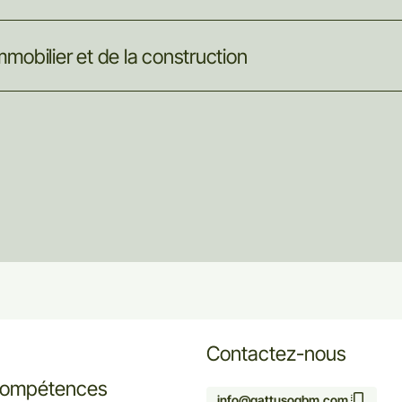
mmobilier
et
de
la
construction
Contactez-nous
compétences
info@gattusogbm.com