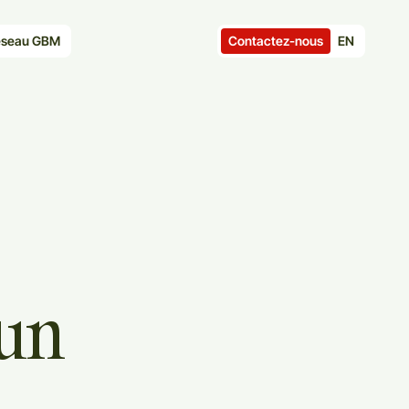
Contactez-nous
EN
seau GBM
un