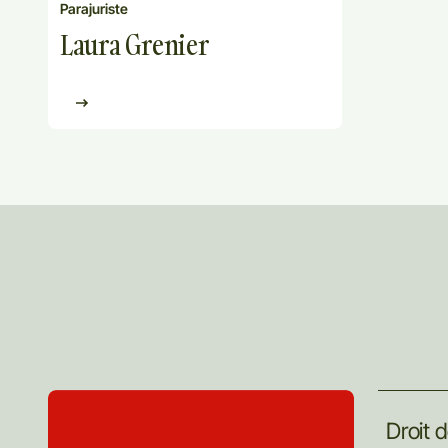
Parajuriste
Laura Grenier
Droit
d