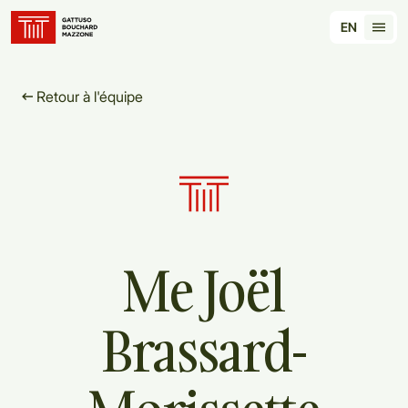
Translation for key {header_homepage_label} in 
EN
Tran
Retour à l'équipe
Me
Joël
Brassard-