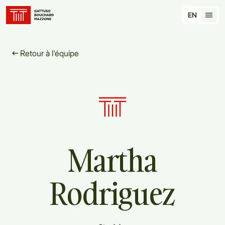
Translation for key {header_homepage_label} in 
EN
Tran
Retour à l'équipe
Martha
Rodriguez