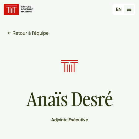
Translation for key {header_homepage_label} in 
EN
Tran
Retour à l'équipe
Anaïs
Desré
Adjointe Exécutive